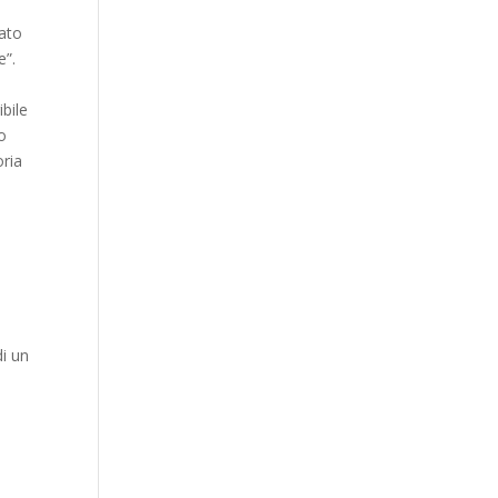
zato
e”.
bile
o
oria
di un