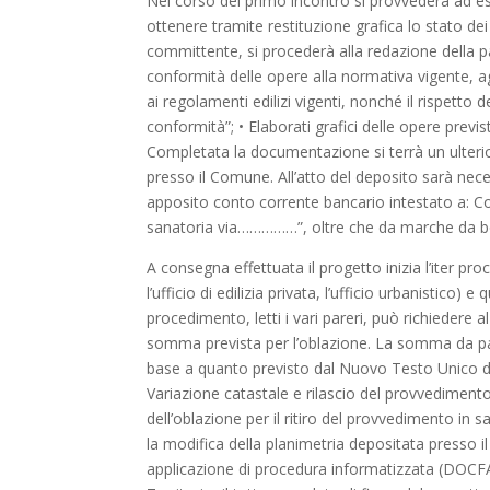
Nel corso del primo incontro si provvederà ad eseg
ottenere tramite restituzione grafica lo stato dei 
committente, si procederà alla redazione della 
conformità delle opere alla normativa vigente, ag
ai regolamenti edilizi vigenti, nonché il rispetto d
conformità”; • Elaborati grafici delle opere previs
Completata la documentazione si terrà un ulterio
presso il Comune. All’atto del deposito sarà nece
apposito conto corrente bancario intestato a: 
sanatoria via……………”, oltre che da marche da bol
A consegna effettuata il progetto inizia l’iter pro
l’ufficio di edilizia privata, l’ufficio urbanistico)
procedimento, letti i vari pareri, può richiedere 
somma prevista per l’oblazione. La somma da pa
base a quanto previsto dal Nuovo Testo Unico del
Variazione catastale e rilascio del provvediment
dell’oblazione per il ritiro del provvedimento in
la modifica della planimetria depositata presso i
applicazione di procedura informatizzata (DOCFA