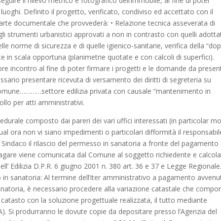
uire il rilievo metrico e fotografico dell’immobile, al fine di poter
luoghi. Definito il progetto, verificato, condiviso ed accettato con il
parte documentale che provvederà: • Relazione tecnica asseverata di
li strumenti urbanistici approvati a non in contrasto con quelli adotta
elle norme di sicurezza e di quelle igienico-sanitarie, verifica della “do
te in scala opportuna (planimetrie quotate e con calcoli di superfici).
re incontro al fine di poter firmare i progetti e le domande da presen
ssario presentare ricevuta di versamento dei diritti di segreteria su
Comune…………settore edilizia privata con causale “mantenimento in
lo per atti amministrativi.
cedurale composto dai pareri dei vari uffici interessati (in particolar m
 e qual ora non vi siano impedimenti o particolari difformità il responsabil
al Sindaco il rilascio del permesso in sanatoria a fronte del pagamento 
gare viene comunicata dal Comune al soggetto richiedente e calcola
l’ Edilizia D.P.R. 6 giugno 2001 n. 380 art. 36 e 37 e Legge Regionale
o in sanatoria: Al termine dell’iter amministrativo a pagamento avvenu
 sanatoria, è necessario procedere alla variazione catastale che compo
l catasto con la soluzione progettuale realizzata, il tutto mediante
). Si produrranno le dovute copie da depositare presso l’Agenzia del