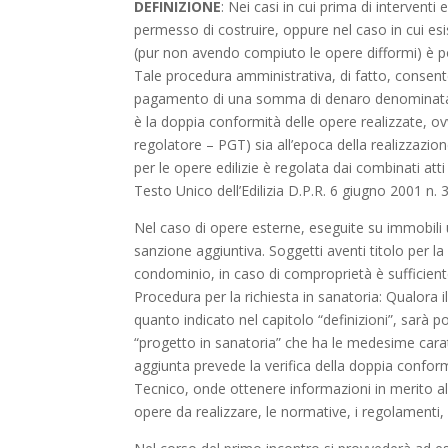
DEFINIZIONE
: Nei casi in cui prima di interventi 
permesso di costruire, oppure nel caso in cui esi
(pur non avendo compiuto le opere difformi) è po
Tale procedura amministrativa, di fatto, consen
pagamento di una somma di denaro denominata “o
è la doppia conformità delle opere realizzate, o
regolatore – PGT) sia all’epoca della realizzazi
per le opere edilizie è regolata dai combinati att
Testo Unico dell’Edilizia D.P.R. 6 giugno 2001 n.
Nel caso di opere esterne, eseguite su immobili 
sanzione aggiuntiva. Soggetti aventi titolo per la
condominio, in caso di comproprietà è sufficien
Procedura per la richiesta in sanatoria: Qualora
quanto indicato nel capitolo “definizioni”, sarà p
“progetto in sanatoria” che ha le medesime caratt
aggiunta prevede la verifica della doppia confor
Tecnico, onde ottenere informazioni in merito all
opere da realizzare, le normative, i regolamenti