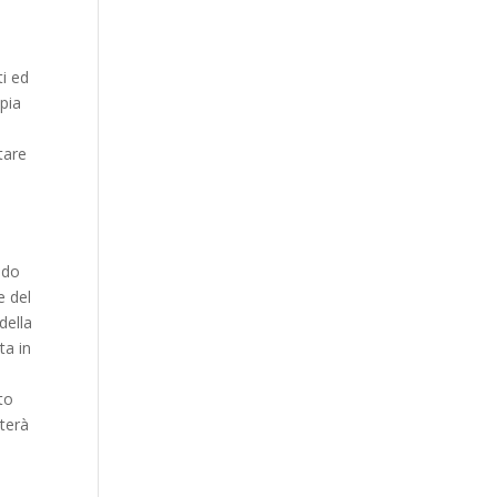
ti ed
ppia
tare
odo
e del
della
ta in
.
to
rterà