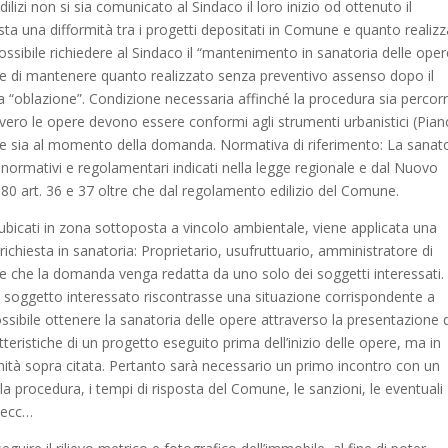
edilizi non si sia comunicato al Sindaco il loro inizio od ottenuto il
sta una difformità tra i progetti depositati in Comune e quanto realiz
ssibile richiedere al Sindaco il “mantenimento in sanatoria delle oper
te di mantenere quanto realizzato senza preventivo assenso dopo il
blazione”. Condizione necessaria affinché la procedura sia percorri
vvero le opere devono essere conformi agli strumenti urbanistici (Pian
one sia al momento della domanda. Normativa di riferimento: La sanat
i normativi e regolamentari indicati nella legge regionale e dal Nuovo
 380 art. 36 e 37 oltre che dal regolamento edilizio del Comune.
ubicati in zona sottoposta a vincolo ambientale, viene applicata una
 richiesta in sanatoria: Proprietario, usufruttuario, amministratore di
te che la domanda venga redatta da uno solo dei soggetti interessati.
 il soggetto interessato riscontrasse una situazione corrispondente a
ossibile ottenere la sanatoria delle opere attraverso la presentazione 
eristiche di un progetto eseguito prima dell’inizio delle opere, ma in
mità sopra citata. Pertanto sarà necessario un primo incontro con un
a procedura, i tempi di risposta del Comune, le sanzioni, le eventuali
, ecc…