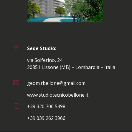

Sede Studio:
via Solferino, 24
20851 Lissone (MB) – Lombardia – Italia

geom.rbellone@gmail.com
www.studiotecnicobellone.it

+39 320 706 5498
+39 039 262 3966