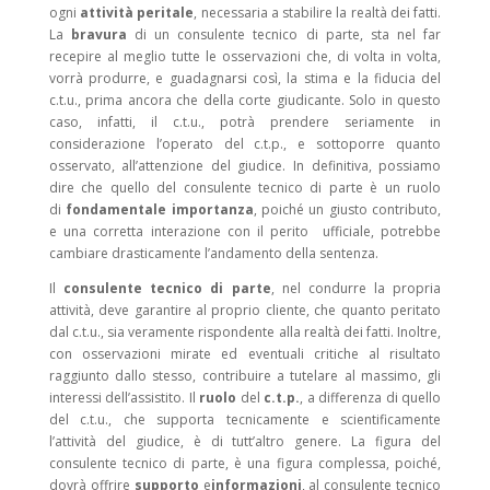
ogni
attività peritale
, necessaria a stabilire la realtà dei fatti.
La
bravura
di un consulente tecnico di parte, sta nel far
recepire al meglio tutte le osservazioni che, di volta in volta,
vorrà produrre, e guadagnarsi così, la stima e la fiducia del
c.t.u., prima ancora che della corte giudicante. Solo in questo
caso, infatti, il c.t.u., potrà prendere seriamente in
considerazione l’operato del c.t.p., e sottoporre quanto
osservato, all’attenzione del giudice. In definitiva, possiamo
dire che quello del consulente tecnico di parte è un ruolo
di
fondamentale importanza
, poiché un giusto contributo,
e una corretta interazione con il perito ufficiale, potrebbe
cambiare drasticamente l’andamento della sentenza.
Il
consulente tecnico di parte
, nel condurre la propria
attività, deve garantire al proprio cliente, che quanto peritato
dal c.t.u., sia veramente rispondente alla realtà dei fatti. Inoltre,
con osservazioni mirate ed eventuali critiche al risultato
raggiunto dallo stesso, contribuire a tutelare al massimo, gli
interessi dell’assistito. Il
ruolo
del
c.t.p.
, a differenza di quello
del c.t.u., che supporta tecnicamente e scientificamente
l’attività del giudice, è di tutt’altro genere. La figura del
consulente tecnico di parte, è una figura complessa, poiché,
dovrà offrire
supporto
e
informazioni
, al consulente tecnico