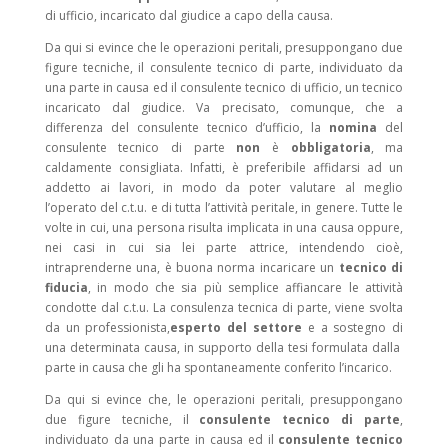
di ufficio, incaricato dal giudice a capo della causa.
Da qui si evince che le operazioni peritali, presuppongano due
figure tecniche, il consulente tecnico di parte, individuato da
una parte in causa ed il consulente tecnico di ufficio, un tecnico
incaricato dal giudice. Va precisato, comunque, che a
differenza del consulente tecnico d’ufficio, la
nomina
del
consulente tecnico di parte
non
è
obbligatoria
, ma
caldamente consigliata. Infatti, è preferibile affidarsi ad un
addetto ai lavori, in modo da poter valutare al meglio
l’operato del c.t.u. e di tutta l’attività peritale, in genere. Tutte le
volte in cui, una persona risulta implicata in una causa oppure,
nei casi in cui sia lei parte attrice, intendendo cioè,
intraprenderne una, è buona norma incaricare un
tecnico di
fiducia
, in modo che sia più semplice affiancare le attività
condotte dal c.t.u. La consulenza tecnica di parte, viene svolta
da un professionista,
esperto del settore
e a sostegno di
una determinata causa, in supporto della tesi formulata dalla
parte in causa che gli ha spontaneamente conferito l’incarico.
Da qui si evince che, le operazioni peritali, presuppongano
due figure tecniche, il
consulente tecnico di parte
,
individuato da una parte in causa ed il
consulente tecnico